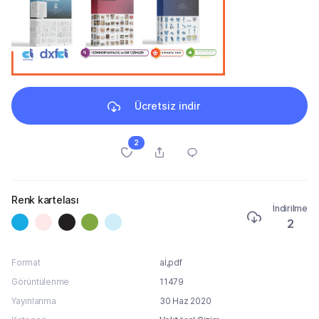
Ücretsiz indir
2
Renk kartelası
İndirilme
2
Format
aİ,pdf
Görüntülenme
11479
Yayınlanma
30 Haz 2020