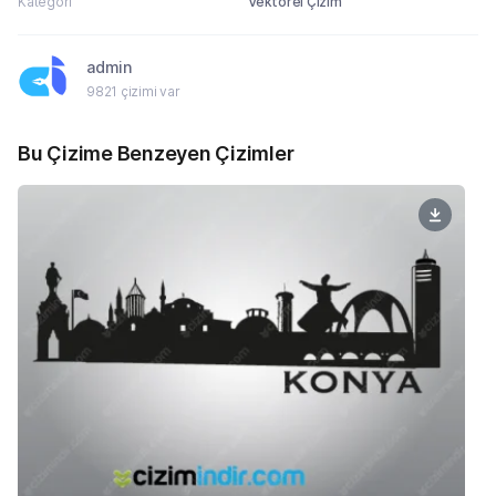
Kategori
Vektörel Çizim
admin
9821 çizimi var
Bu Çizime Benzeyen Çizimler