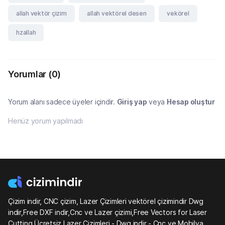
allah vektör çizim
allah vektörel desen
vekörel
hzallah
Yorumlar
(0)
Yorum alanı sadece üyeler içindir.
Giriş yap
veya
Hesap oluştur
Henüz yorum yapılmadı
Çizim indir, CNC çizim, Lazer Çizimleri vektörel çizimindir Dwg
indir,Free DXF indir,Cnc ve Lazer çizimi,Free Vectors for Laser
Cutting,Ücretsiz Lazer Çizimleri - Dwg indir - Cnc ve Mobilya