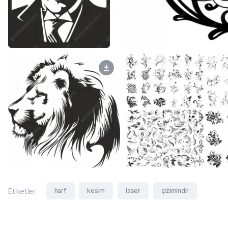
harf
kesim
laser
çizimindir
Etiketler