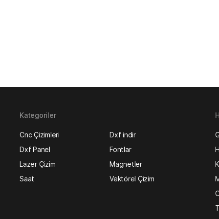
Kategoriler
H
Cnc Çizimleri
Dxf indir
G
Dxf Panel
Fontlar
H
Lazer Çizim
Magnetler
K
Saat
Vektörel Çizim
M
O
T