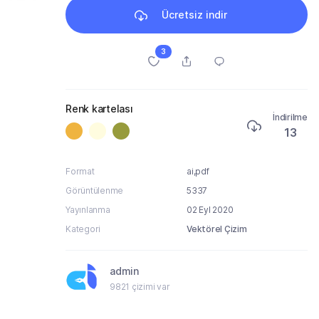
Ücretsiz indir
3
Renk kartelası
İndirilme
13
Format
ai,pdf
Görüntülenme
5337
Yayınlanma
02 Eyl 2020
Kategori
Vektörel Çizim
admin
9821 çizimi var