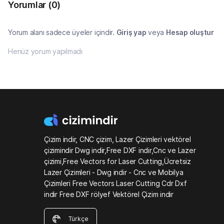
Yorumlar
(0)
Yorum alanı sadece üyeler içindir.
Giriş yap
veya
Hesap oluştur
Henüz yorum yapılmadı
Çizim indir, CNC çizim, Lazer Çizimleri vektörel
çizimindir Dwg indir,Free DXF indir,Cnc ve Lazer
çizimi,Free Vectors for Laser Cutting,Ücretsiz
Lazer Çizimleri - Dwg indir - Cnc ve Mobilya
Çizimleri Free Vectors Laser Cutting Cdr Dxf
indir Free DXF rölyef Vektörel Çizim indir
Türkçe