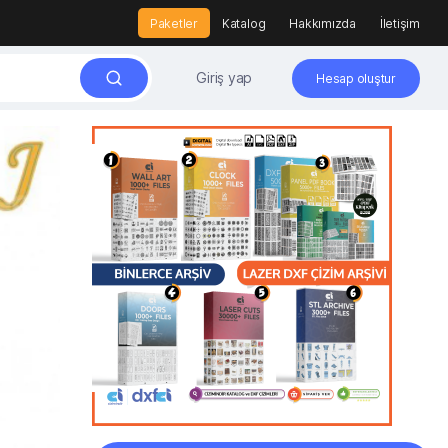
Paketler
Katalog
Hakkımızda
İletişim
Giriş yap
Hesap oluştur