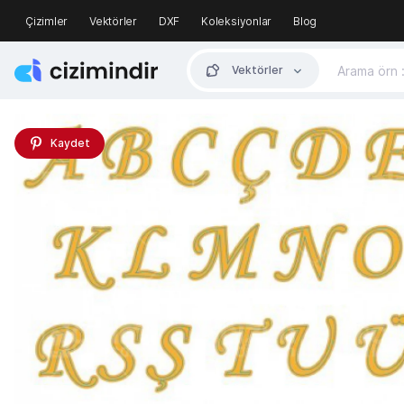
Çizimler
Vektörler
DXF
Koleksiyonlar
Blog
Vektörler
Kaydet