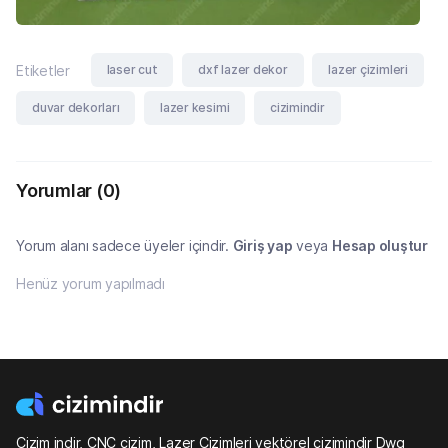
laser cut
dxf lazer dekor
lazer çizimleri
Etiketler
duvar dekorları
lazer kesimi
cizimindir
Yorumlar
(0)
Yorum alanı sadece üyeler içindir.
Giriş yap
veya
Hesap oluştur
Henüz yorum yapılmadı
Çizim indir, CNC çizim, Lazer Çizimleri vektörel çizimindir Dwg