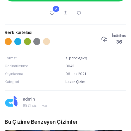
2
Renk kartelası
İndirilme
36
Format
aİ,pdf,dxf,svg
Görüntülenme
3042
Yayınlanma
06 Haz 2021
Kategori
Lazer Çizim
admin
9821 çizimi var
Bu Çizime Benzeyen Çizimler