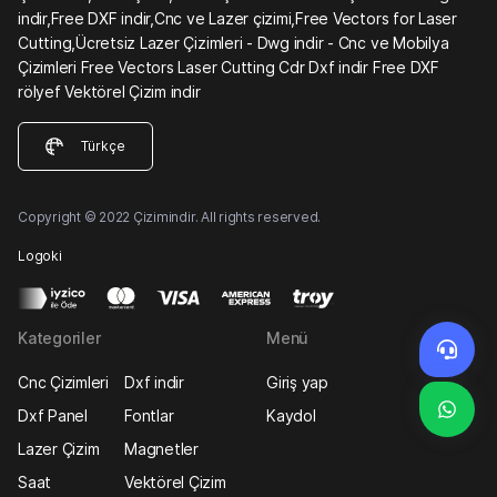
indir,Free DXF indir,Cnc ve Lazer çizimi,Free Vectors for Laser
Cutting,Ücretsiz Lazer Çizimleri - Dwg indir - Cnc ve Mobilya
Çizimleri Free Vectors Laser Cutting Cdr Dxf indir Free DXF
rölyef Vektörel Çizim indir
Türkçe
Copyright © 2022 Çizimindir. All rights reserved.
Logoki
Kategoriler
Menü
Cnc Çizimleri
Dxf indir
Giriş yap
Dxf Panel
Fontlar
Kaydol
Lazer Çizim
Magnetler
Saat
Vektörel Çizim