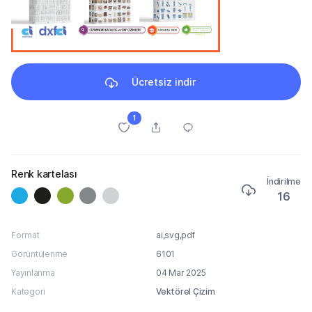
Ücretsiz indir
1
Renk kartelası
İndirilme
16
Format
ai,svg,pdf
Görüntülenme
6101
Yayınlanma
04 Mar 2025
Kategori
Vektörel Çizim