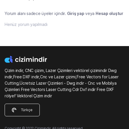
Yorum alanı sadece üyeler içindir.
Giriş yap
veya
Hesap oluştur
Henüz yorum yapılmadı
Çizim indir, CNC çizim, Lazer Çizimleri vektörel çizimindir Dwg
indir,Free DXF indir,Cnc ve Lazer çizimi,Free Vectors for Laser
Cutting,Ücretsiz Lazer Çizimleri - Dwg indir - Cnc ve Mobilya
Çizimleri Free Vectors Laser Cutting Cdr Dxf indir Free DXF
rölyef Vektörel Çizim indir
Türkçe
Copyright © 2022 Çizimindir. All rights reserved.