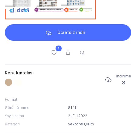
Ücretsiz indir
1
Renk kartelası
İndirilme
8
Format
Görüntülenme
8141
Yayınlanma
21 Eki 2022
Kategori
Vektörel Çizim