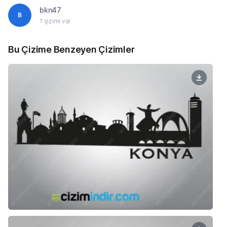
bkn47
B
1 çizimi var
Bu Çizime Benzeyen Çizimler