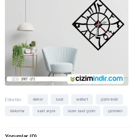
dekor
saat
wallart
çizim indir
Etiketler
dekorlar
saat arşivi
lazer saat çizim
çizimleri
Yorumlar
(0)