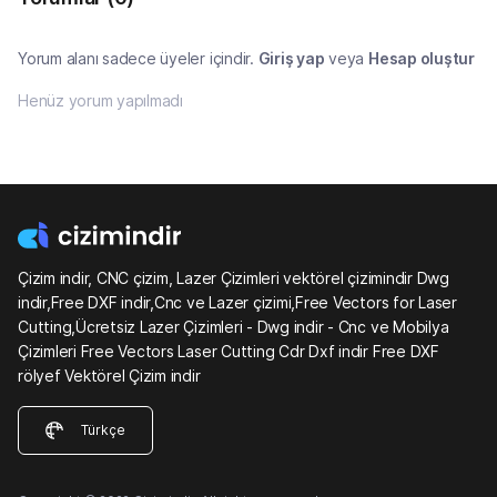
Yorum alanı sadece üyeler içindir.
Giriş yap
veya
Hesap oluştur
Henüz yorum yapılmadı
Çizim indir, CNC çizim, Lazer Çizimleri vektörel çizimindir Dwg
indir,Free DXF indir,Cnc ve Lazer çizimi,Free Vectors for Laser
Cutting,Ücretsiz Lazer Çizimleri - Dwg indir - Cnc ve Mobilya
Çizimleri Free Vectors Laser Cutting Cdr Dxf indir Free DXF
rölyef Vektörel Çizim indir
Türkçe