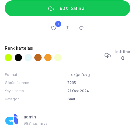
90 ₺
Satın al
1
Renk kartelası
İndirilme
0
Format
ai,dxf,pdf,svg
Görüntülenme
7295
Yayınlanma
21 Oca 2024
Kategori
Saat
admin
9821 çizimi var