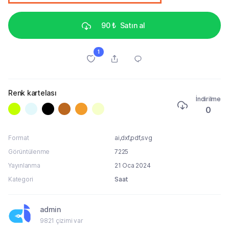
90 ₺
Satın al
1
Renk kartelası
İndirilme
0
Format
ai,dxf,pdf,svg
Görüntülenme
7225
Yayınlanma
21 Oca 2024
Kategori
Saat
admin
9821 çizimi var