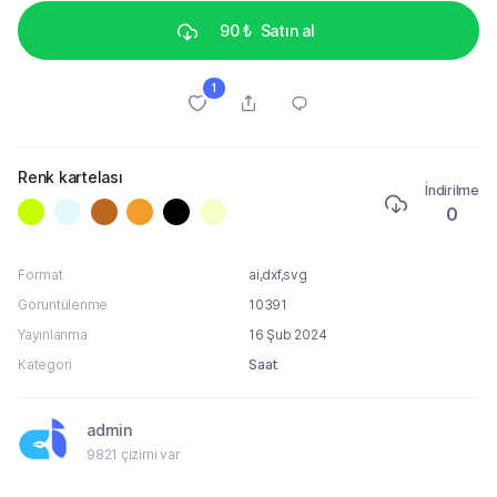
90 ₺
Satın al
1
Renk kartelası
İndirilme
0
Format
ai,dxf,svg
Görüntülenme
10391
Yayınlanma
16 Şub 2024
Kategori
Saat
admin
9821 çizimi var