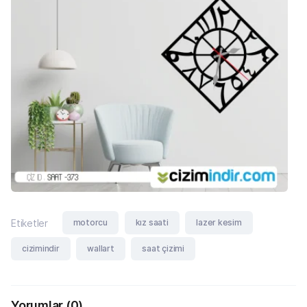
motorcu
kız saati
lazer kesim
Etiketler
cizimindir
wallart
saat çizimi
Yorumlar
(0)