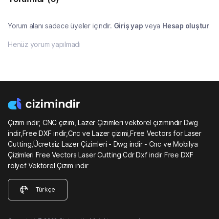
Yorum alanı sadece üyeler içindir.
Giriş yap
veya
Hesap oluştur
Henüz yorum yapılmadı
Çizim indir, CNC çizim, Lazer Çizimleri vektörel çizimindir Dwg
indir,Free DXF indir,Cnc ve Lazer çizimi,Free Vectors for Laser
Cutting,Ücretsiz Lazer Çizimleri - Dwg indir - Cnc ve Mobilya
Çizimleri Free Vectors Laser Cutting Cdr Dxf indir Free DXF
rölyef Vektörel Çizim indir
Türkçe