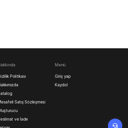
akkında
Menü
izlilik Politikası
Giriş yap
akkımızda
Kaydol
atalog
esafeli Satış Sözleşmesi
luşturucu
eslimat ve İade
letişim