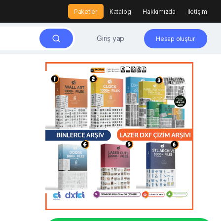
Paketler
Katalog
Hakkımızda
İletişim
Giriş yap
Hesap oluştur