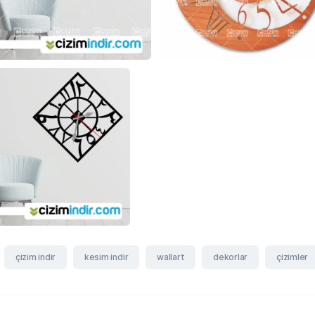
çizim indir
kesim indir
wallart
dekorlar
çizimler