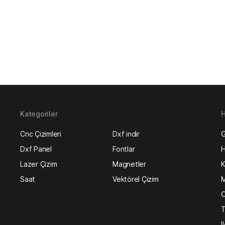
Kategoriler
H
Cnc Çizimleri
Dxf indir
G
Dxf Panel
Fontlar
H
Lazer Çizim
Magnetler
K
Saat
Vektörel Çizim
M
O
T
İ