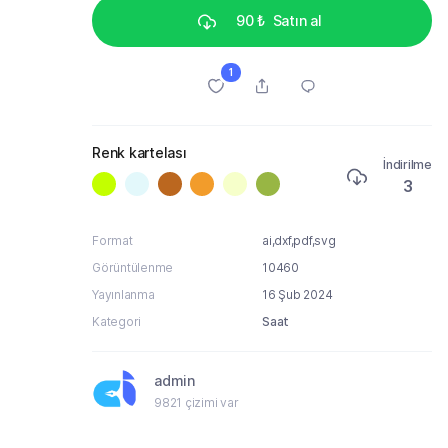
90 ₺
Satın al
1
Renk kartelası
İndirilme
3
Format
ai,dxf,pdf,svg
Görüntülenme
10460
Yayınlanma
16 Şub 2024
Kategori
Saat
admin
9821 çizimi var