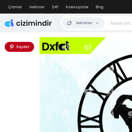
Çizimler
Vektörler
DXF
Koleksiyonlar
Blog
Vektörler
Kaydet