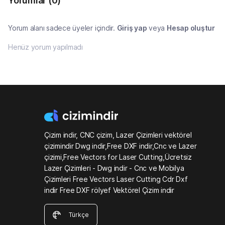
Yorumlar
(0)
Yorum alanı sadece üyeler içindir.
Giriş yap
veya
Hesap oluştur
Henüz yorum yapılmadı
Çizim indir, CNC çizim, Lazer Çizimleri vektörel
çizimindir Dwg indir,Free DXF indir,Cnc ve Lazer
çizimi,Free Vectors for Laser Cutting,Ücretsiz
Lazer Çizimleri - Dwg indir - Cnc ve Mobilya
Çizimleri Free Vectors Laser Cutting Cdr Dxf
indir Free DXF rölyef Vektörel Çizim indir
Türkçe