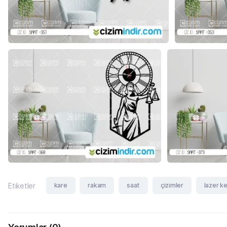
kare
rakam
saat
çizimler
lazer k
Etiketler