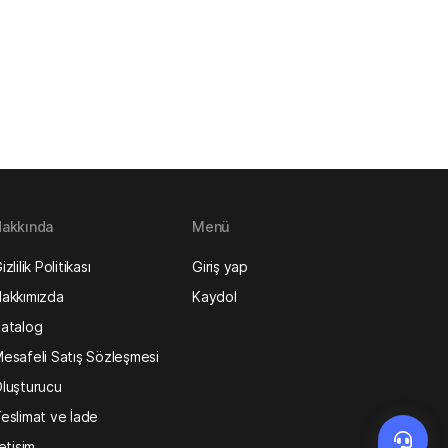
akkında
Menü
izlilik Politikası
Giriş yap
akkımızda
Kaydol
atalog
esafeli Satış Sözleşmesi
luşturucu
eslimat ve İade
letişim