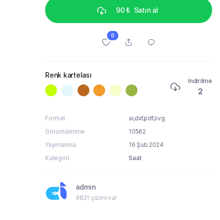
90 ₺
Satın al
0
Renk kartelası
İndirilme
2
Format
ai,dxf,pdf,svg
Görüntülenme
10562
Yayınlanma
16 Şub 2024
Kategori
Saat
admin
9821 çizimi var