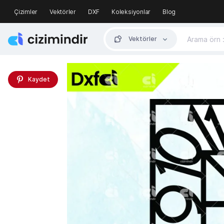
Çizimler
Vektörler
DXF
Koleksiyonlar
Blog
Vektörler
Kaydet