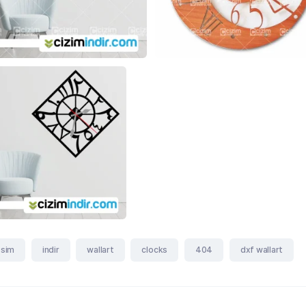
esim
indir
wallart
clocks
404
dxf wallart