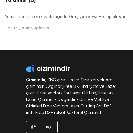
Yorumlar
(0)
Yorum alanı sadece üyeler içindir.
Giriş yap
veya
Hesap oluştur
Henüz yorum yapılmadı
Çizim indir, CNC çizim, Lazer Çizimleri vektörel
çizimindir Dwg indir,Free DXF indir,Cnc ve Lazer
çizimi,Free Vectors for Laser Cutting,Ücretsiz
Lazer Çizimleri - Dwg indir - Cnc ve Mobilya
Çizimleri Free Vectors Laser Cutting Cdr Dxf
indir Free DXF rölyef Vektörel Çizim indir
Türkçe