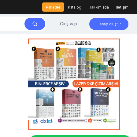
Paketler
Katalog
Hakkımızda
İletişim
Giriş yap
Hesap oluştur