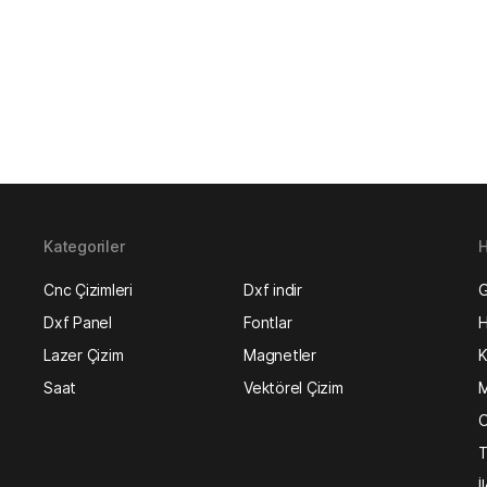
Kategoriler
H
Cnc Çizimleri
Dxf indir
G
Dxf Panel
Fontlar
H
Lazer Çizim
Magnetler
K
Saat
Vektörel Çizim
M
O
T
İ