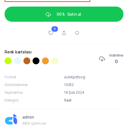
90 ₺
Satın al
0
Renk kartelası
İndirilme
0
Format
ai,dxf,pdf,svg
Görüntülenme
10252
Yayınlanma
16 Şub 2024
Kategori
Saat
admin
9821 çizimi var