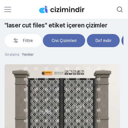
"laser cut files" etiket içeren çizimler
Filtre
Cnc Çizimleri
Dxf indir
Sıralama
Yeniler