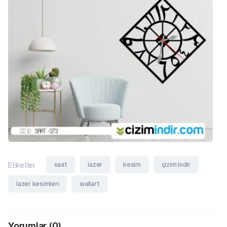
saat
lazer
kesim
çizim indir
Etiketler
lazer kesimleri
wallart
Yorumlar
(0)