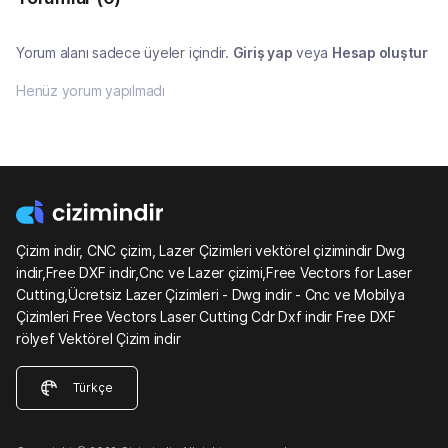
Yorum alanı sadece üyeler içindir.
Giriş yap
veya
Hesap oluştur
Henüz yorum yapılmadı
Çizim indir, CNC çizim, Lazer Çizimleri vektörel çizimindir Dwg
indir,Free DXF indir,Cnc ve Lazer çizimi,Free Vectors for Laser
Cutting,Ücretsiz Lazer Çizimleri - Dwg indir - Cnc ve Mobilya
Çizimleri Free Vectors Laser Cutting Cdr Dxf indir Free DXF
rölyef Vektörel Çizim indir
Türkçe