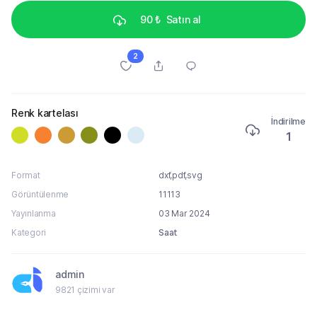
90 ₺
Satın al
2
Renk kartelası
İndirilme
1
Format
dxf,pdf,svg
Görüntülenme
11113
Yayınlanma
03 Mar 2024
Kategori
Saat
admin
9821 çizimi var