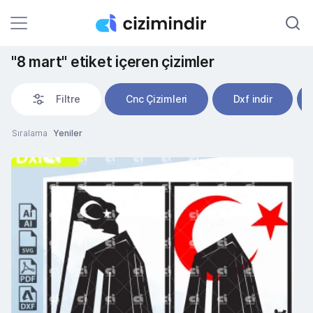
"8 mart" etiket içeren çizimler
Filtre
Cnc Çizimleri
Dxf indir
Sıralama
Yeniler