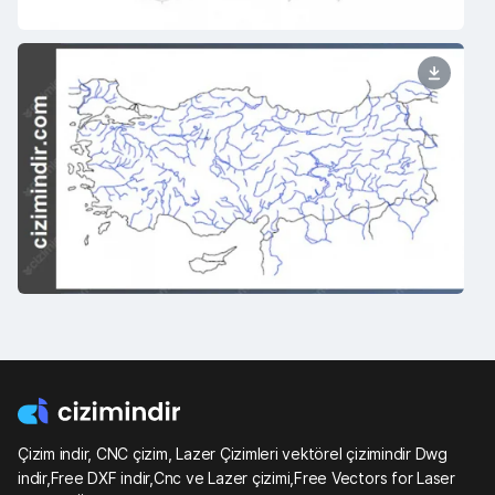
Çizim indir, CNC çizim, Lazer Çizimleri vektörel çizimindir Dwg
indir,Free DXF indir,Cnc ve Lazer çizimi,Free Vectors for Laser