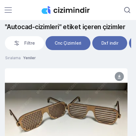
"Autocad-cizimleri" etiket içeren çizimler
Filtre
Cnc Çizimleri
Dxf indir
Sıralama
Yeniler