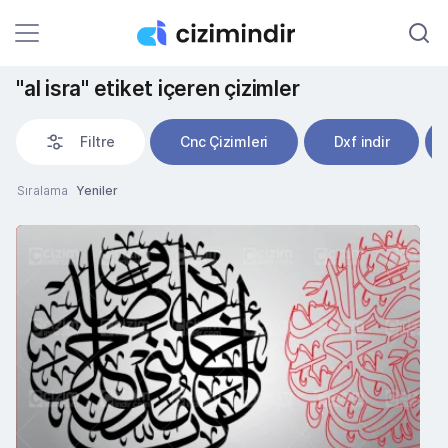
"al isra" etiket içeren çizimler
Filtre
Cnc Çizimleri
Dxf indir
Sıralama
Yeniler