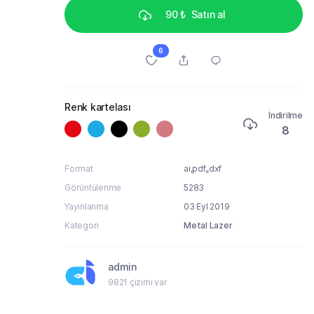
90 ₺
Satın al
6
Renk kartelası
İndirilme
8
Format
ai,pdf,,dxf
Görüntülenme
5283
Yayınlanma
03 Eyl 2019
Kategori
Metal Lazer
admin
9821 çizimi var