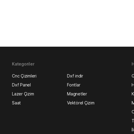
Kategoriler
H
Cnc Çizimleri
Dxf indir
G
Dxf Panel
Fontlar
H
Lazer Çizim
Magnetler
K
Saat
Vektörel Çizim
M
O
T
İ