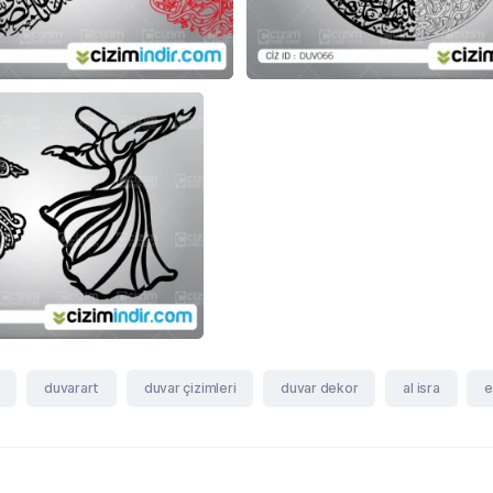
duvarart
duvar çizimleri
duvar dekor
al isra
e