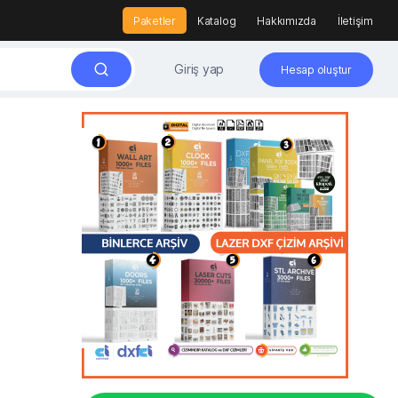
Paketler
Katalog
Hakkımızda
İletişim
Giriş yap
Hesap oluştur