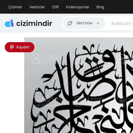
Çizimler
Vektörler
DXF
Koleksiyonlar
Blog
Vektörler
Kaydet