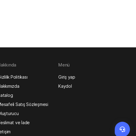
akkında
Menü
izlilik Politikası
Giriş yap
akkımızda
Kaydol
atalog
esafeli Satış Sözleşmesi
luşturucu
eslimat ve İade
letişim