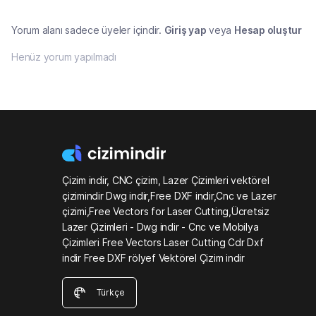
Yorum alanı sadece üyeler içindir.
Giriş yap
veya
Hesap oluştur
Henüz yorum yapılmadı
Çizim indir, CNC çizim, Lazer Çizimleri vektörel
çizimindir Dwg indir,Free DXF indir,Cnc ve Lazer
çizimi,Free Vectors for Laser Cutting,Ücretsiz
Lazer Çizimleri - Dwg indir - Cnc ve Mobilya
Çizimleri Free Vectors Laser Cutting Cdr Dxf
indir Free DXF rölyef Vektörel Çizim indir
Türkçe