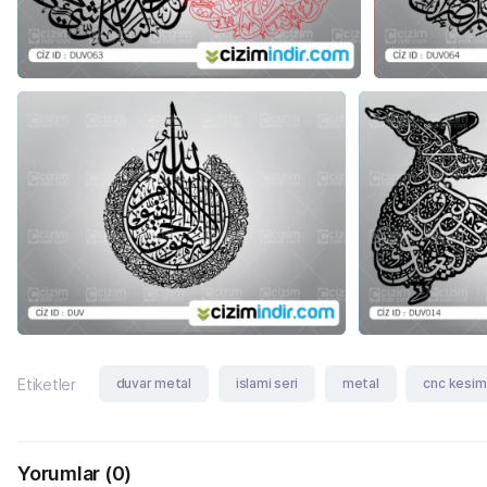
duvar metal
islami seri
metal
cnc kesim
Etiketler
Yorumlar
(0)