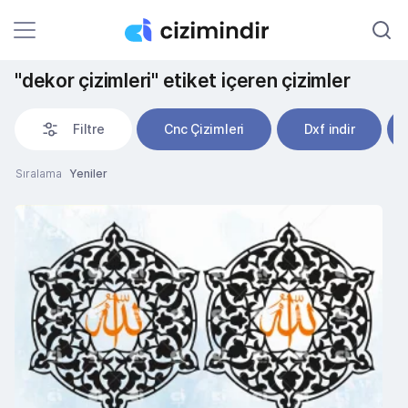
"dekor çizimleri" etiket içeren çizimler
Filtre
Cnc Çizimleri
Dxf indir
Sıralama
Yeniler