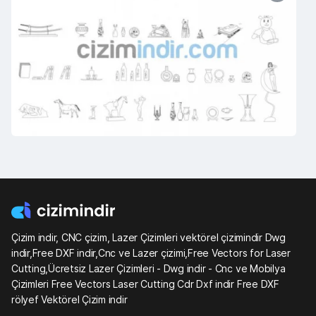
Çizim indir, CNC çizim, Lazer Çizimleri vektörel çizimindir Dwg
indir,Free DXF indir,Cnc ve Lazer çizimi,Free Vectors for Laser
Cutting,Ücretsiz Lazer Çizimleri - Dwg indir - Cnc ve Mobilya
Çizimleri Free Vectors Laser Cutting Cdr Dxf indir Free DXF
rölyef Vektörel Çizim indir