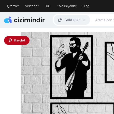
Çizimler
Vektörler
DXF
Koleksiyonlar
Blog
Vektörler
Kaydet