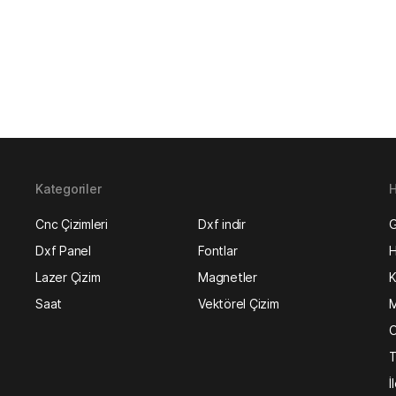
Kategoriler
H
Cnc Çizimleri
Dxf indir
G
Dxf Panel
Fontlar
H
Lazer Çizim
Magnetler
K
Saat
Vektörel Çizim
M
O
T
İ