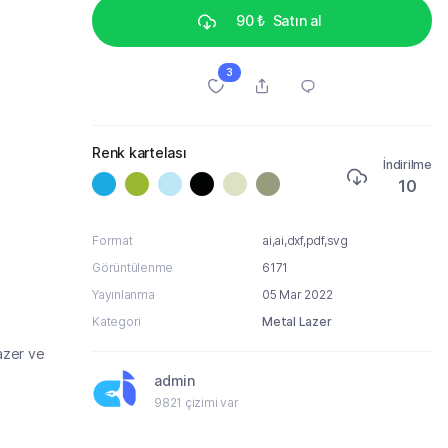
90 ₺
Satın al
3
Renk kartelası
İndirilme
10
Format
ai,ai,dxf,pdf,svg
Görüntülenme
6171
Yayınlanma
05 Mar 2022
Kategori
Metal Lazer
azer ve
admin
9821 çizimi var