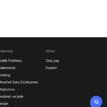
akkında
Menü
izlilik Politikası
Giriş yap
akkımızda
Kaydol
atalog
esafeli Satış Sözleşmesi
luşturucu
eslimat ve İade
letişim