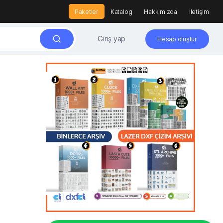
Paketler
Katalog
Hakkımızda
İletişim
Giriş yap
Hesap oluştur