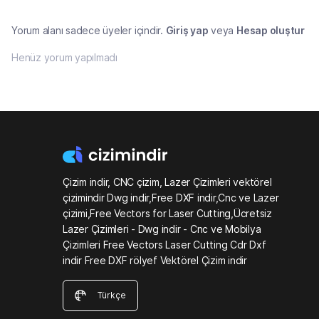
Yorum alanı sadece üyeler içindir.
Giriş yap
veya
Hesap oluştur
Henüz yorum yapılmadı
Çizim indir, CNC çizim, Lazer Çizimleri vektörel
çizimindir Dwg indir,Free DXF indir,Cnc ve Lazer
çizimi,Free Vectors for Laser Cutting,Ücretsiz
Lazer Çizimleri - Dwg indir - Cnc ve Mobilya
Çizimleri Free Vectors Laser Cutting Cdr Dxf
indir Free DXF rölyef Vektörel Çizim indir
Türkçe