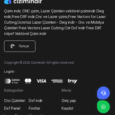
Çizim indir, CNC çizim, Lazer Çizimleri vektörel çizimindir Dwg
indir,Free DXF indir,Cnc ve Lazer çizimi,Free Vectors for Laser
Cutting,Ücretsiz Lazer Çizimleri - Dwg indir - Cnc ve Mobilya
Çizimleri Free Vectors Laser Cutting Cdr Dxf indir Free DXF
rölyef Vektörel Çizim indir
Türkçe
Copyright © 2022 Çizimindir. All rights reserved.
Logoki
Kategoriler
Menü
Cnc Çizimleri
Dxf indir
Giriş yap
Dxf Panel
Fontlar
Kaydol