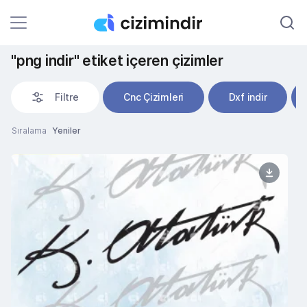
"png indir" etiket içeren çizimler
Filtre
Cnc Çizimleri
Dxf indir
Sıralama
Yeniler