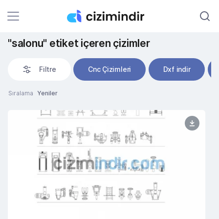
"salonu" etiket içeren çizimler
Filtre
Cnc Çizimleri
Dxf indir
Sıralama
Yeniler