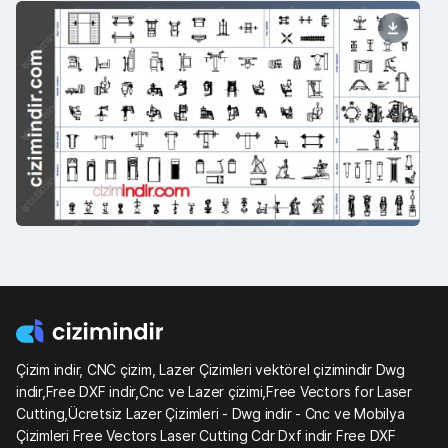
Çizim indir, CNC çizim, Lazer Çizimleri vektörel çizimindir Dwg
indir,Free DXF indir,Cnc ve Lazer çizimi,Free Vectors for Laser
Cutting,Ücretsiz Lazer Çizimleri - Dwg indir - Cnc ve Mobilya
Çizimleri Free Vectors Laser Cutting Cdr Dxf indir Free DXF