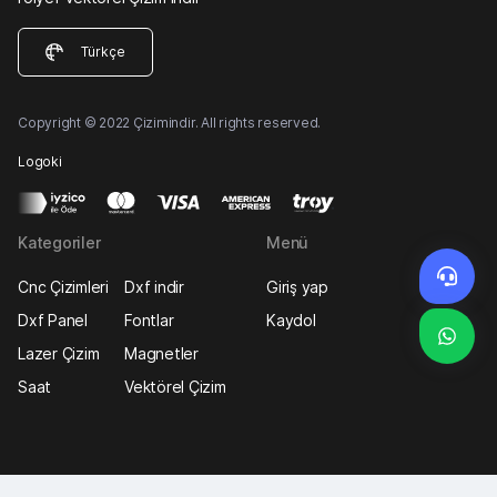
Türkçe
Copyright © 2022 Çizimindir. All rights reserved.
Logoki
Kategoriler
Menü
Cnc Çizimleri
Dxf indir
Giriş yap
Dxf Panel
Fontlar
Kaydol
Lazer Çizim
Magnetler
Saat
Vektörel Çizim