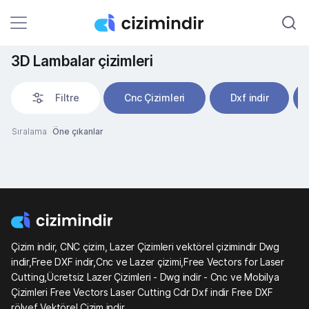
3D Lambalar çizimleri
Filtre
Cnc Çizimleri
Dxf indir
Sıralama
Öne çıkanlar
Çizim indir, CNC çizim, Lazer Çizimleri vektörel çizimindir Dwg
indir,Free DXF indir,Cnc ve Lazer çizimi,Free Vectors for Laser
Cutting,Ücretsiz Lazer Çizimleri - Dwg indir - Cnc ve Mobilya
Çizimleri Free Vectors Laser Cutting Cdr Dxf indir Free DXF
rölyef Vektörel Çizim indir