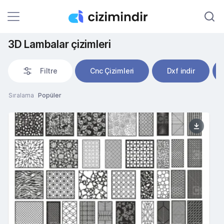
3D Lambalar çizimleri
Filtre
Cnc Çizimleri
Dxf indir
Sıralama
Popüler