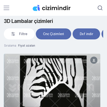
3D Lambalar çizimleri
Filtre
Cnc Çizimleri
Dxf indir
Sıralama
Fiyat azalan