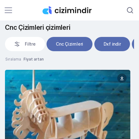
Cnc Çizimleri çizimleri
Filtre
Cnc Çizimleri
Dxf indir
Sıralama
Fiyat artan