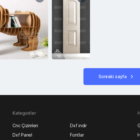
Sonraki sayfa
Kategoriler
H
Cnc Çizimleri
Dxf indir
G
Dxf Panel
Fontlar
H