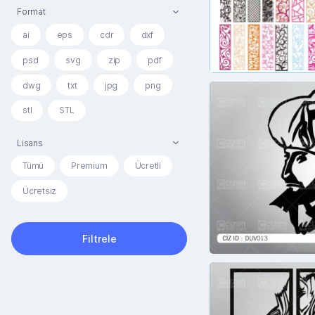
Format
ai
eps
cdr
dxf
psd
svg
zip
pdf
dwg
txt
jpg
png
stl
STL
Lisans
Tümü
Premium
Ücretli
Ücretsiz
Filtrele