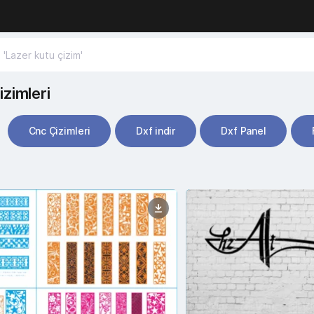
izimleri
Cnc Çizimleri
Dxf indir
Dxf Panel