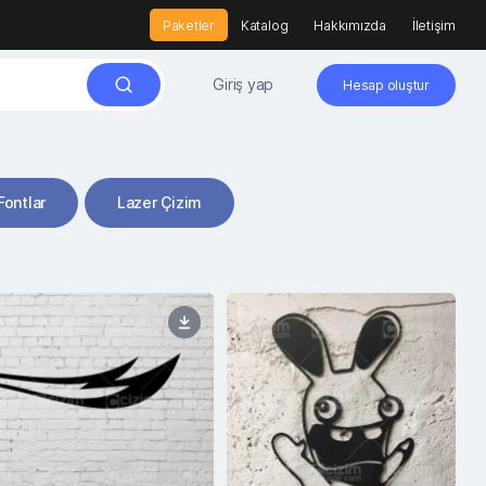
Paketler
Katalog
Hakkımızda
İletişim
Giriş yap
Hesap oluştur
Fontlar
Lazer Çizim