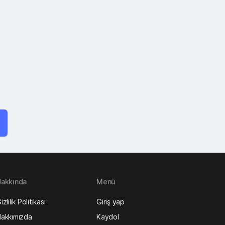
akkında
Menü
izlilik Politikası
Giriş yap
akkımızda
Kaydol