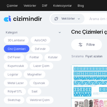
Çizimler
Vektörler
DXF
Koleksiyonlar
Blog
Vektörler
Cnc Çizimleri ç
Kategori
3D Lambalar
AutoCAD
Filtre
Cnc Çizimleri
Dxf indir
Sıralama
Fiyat azalan
Dxf Panel
Fontlar
Kutular
Kuyumculuk
Lazer Çizim
Logolar
Magnetler
Metal Lazer
Oyuncak
Rölyef STL
Saat
Sketchup
Vektörel Çizim