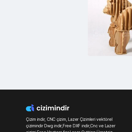
Çizim indir, CNC çizim, Lazer Çizimleri vektörel
çizimindir Dwg indir,Free DXF indir,Cnc ve Lazer