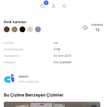
1
Renk kartelası
İndirilme
13
Format
cdr
Görüntülenme
4188
Yayınlanma
30 Tem 2019
Kategori
Cnc Çizimleri
admin
9821 çizimi var
Bu Çizime Benzeyen Çizimler