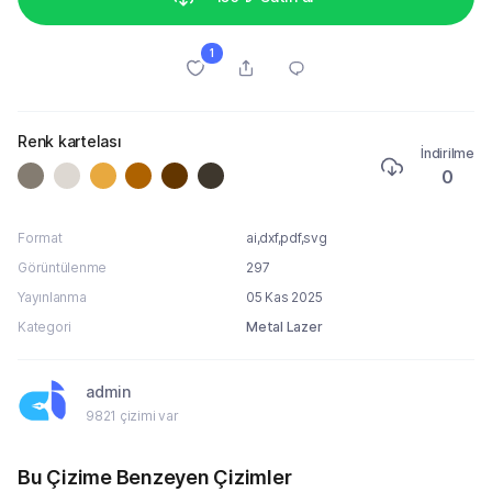
1
Renk kartelası
İndirilme
0
Format
ai,dxf,pdf,svg
Görüntülenme
297
Yayınlanma
05 Kas 2025
Kategori
Metal Lazer
admin
9821 çizimi var
Bu Çizime Benzeyen Çizimler