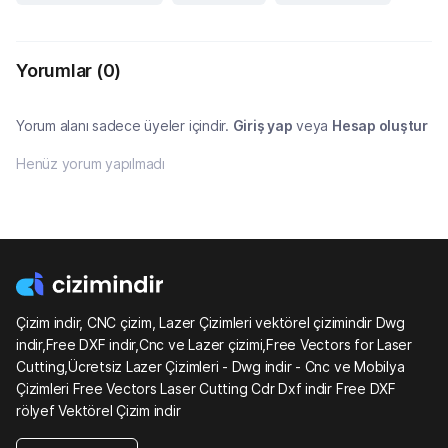
Yorumlar
(0)
Yorum alanı sadece üyeler içindir.
Giriş yap
veya
Hesap oluştur
Henüz yorum yapılmadı
Çizim indir, CNC çizim, Lazer Çizimleri vektörel çizimindir Dwg
indir,Free DXF indir,Cnc ve Lazer çizimi,Free Vectors for Laser
Cutting,Ücretsiz Lazer Çizimleri - Dwg indir - Cnc ve Mobilya
Çizimleri Free Vectors Laser Cutting Cdr Dxf indir Free DXF
rölyef Vektörel Çizim indir