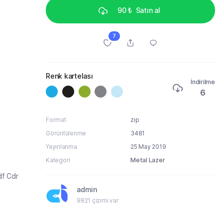
90 ₺
Satın al
7
Renk kartelası
İndirilme
6
Format
zip
Görüntülenme
3481
Yayınlanma
25 May 2019
Kategori
Metal Lazer
df Cdr
admin
9821 çizimi var