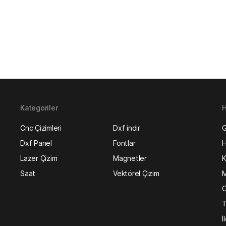
Kategoriler
H
Cnc Çizimleri
Dxf indir
G
Dxf Panel
Fontlar
H
Lazer Çizim
Magnetler
K
Saat
Vektörel Çizim
M
O
T
İ