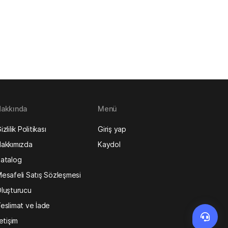
akkında
Menü
izlilik Politikası
Giriş yap
akkımızda
Kaydol
atalog
esafeli Satış Sözleşmesi
luşturucu
eslimat ve İade
letişim