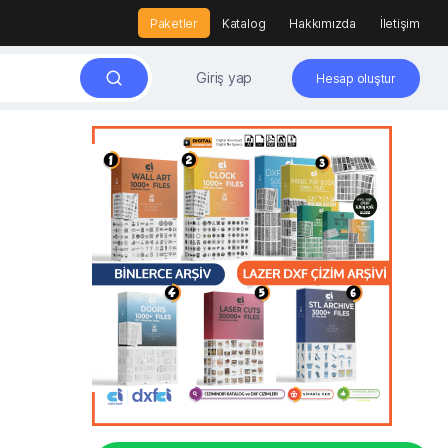
Paketler
Katalog
Hakkımızda
İletişim
Giriş yap
Hesap oluştur