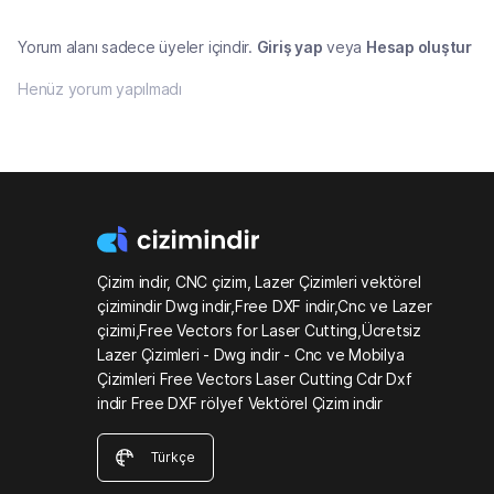
Yorum alanı sadece üyeler içindir.
Giriş yap
veya
Hesap oluştur
Henüz yorum yapılmadı
Çizim indir, CNC çizim, Lazer Çizimleri vektörel
çizimindir Dwg indir,Free DXF indir,Cnc ve Lazer
çizimi,Free Vectors for Laser Cutting,Ücretsiz
Lazer Çizimleri - Dwg indir - Cnc ve Mobilya
Çizimleri Free Vectors Laser Cutting Cdr Dxf
indir Free DXF rölyef Vektörel Çizim indir
Türkçe