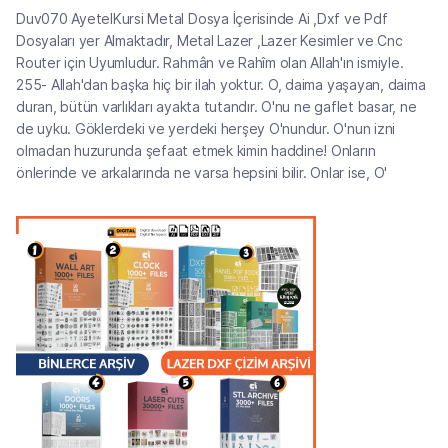
Duv070 AyetelKursi Metal Dosya İçerisinde Ai ,Dxf ve Pdf
Dosyaları yer Almaktadır, Metal Lazer ,Lazer Kesimler ve Cnc
Router için Uyumludur. Rahmân ve Rahîm olan Allah'ın ismiyle.
255- Allah'dan başka hiç bir ilah yoktur. O, daima yaşayan, daima
duran, bütün varlıkları ayakta tutandır. O'nu ne gaflet basar, ne
de uyku. Göklerdeki ve yerdeki herşey O'nundur. O'nun izni
olmadan huzurunda şefaat etmek kimin haddine! Onların
önlerinde ve arkalarında ne varsa hepsini bilir. Onlar ise, O'