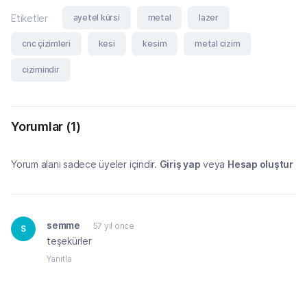
ayetel kürsi
metal
lazer
Etiketler
cnc çizimleri
kesi
kesim
metal cizim
cizimindir
Yorumlar
(1)
Yorum alanı sadece üyeler içindir.
Giriş yap
veya
Hesap oluştur
semme
57 yıl önce
S
teşekürler
Yanıtla