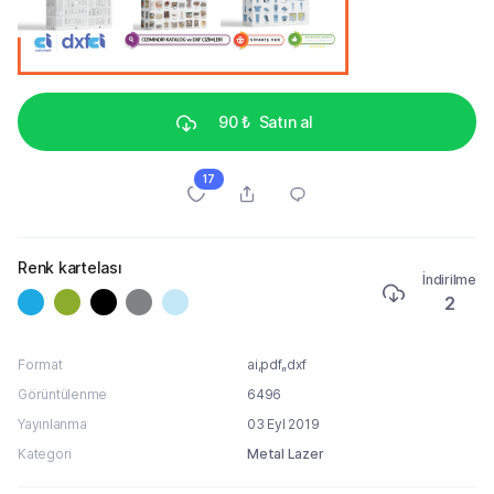
90 ₺
Satın al
17
Renk kartelası
İndirilme
2
Format
ai,pdf,,dxf
Görüntülenme
6496
Yayınlanma
03 Eyl 2019
Kategori
Metal Lazer