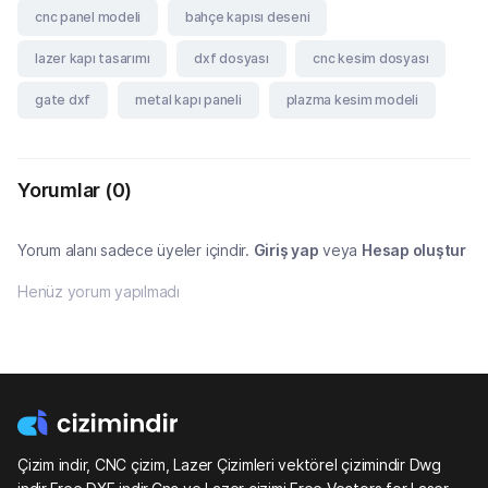
cnc panel modeli
bahçe kapısı deseni
lazer kapı tasarımı
dxf dosyası
cnc kesim dosyası
gate dxf
metal kapı paneli
plazma kesim modeli
Yorumlar
(0)
Yorum alanı sadece üyeler içindir.
Giriş yap
veya
Hesap oluştur
Henüz yorum yapılmadı
Çizim indir, CNC çizim, Lazer Çizimleri vektörel çizimindir Dwg