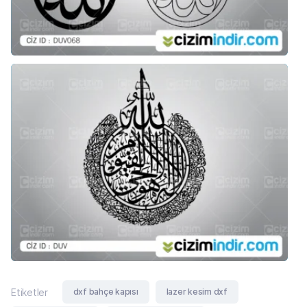
dxf bahçe kapısı
lazer kesim dxf
Etiketler