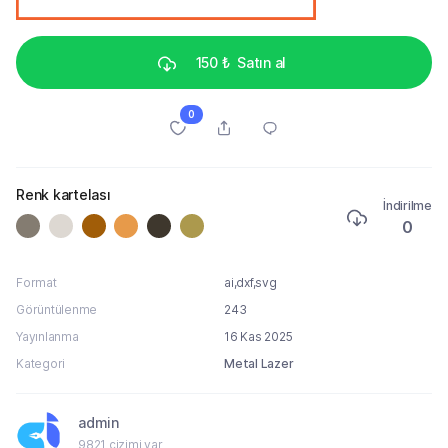
150 ₺
Satın al
0
Renk kartelası
İndirilme
0
Format
ai,dxf,svg
Görüntülenme
243
Yayınlanma
16 Kas 2025
Kategori
Metal Lazer
admin
9821 çizimi var