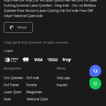
indir,Free DXF indir,Cnc ve Lazer çizimi,Free Vectors for Laser
Cutting,Ücretsiz Lazer Çizimleri - Dwg indir - Cnc ve Mobilya
Çizimleri Free Vectors Laser Cutting Cdr Dxf indir Free DXF
rölyef Vektörel Çizim indir
Türkçe
Copyright © 2022 Çizimindir. All rights reserved.
Logoki
Kategoriler
Menü
Cnc Çizimleri
Dxf indir
Giriş yap
Dxf Panel
Fontlar
Kaydol
Lazer Çizim
Magnetler
Saat
Vektörel Çizim