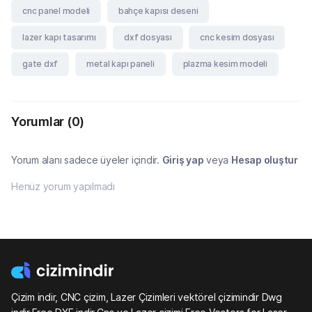
cnc panel modeli
bahçe kapısı deseni
lazer kapı tasarımı
dxf dosyası
cnc kesim dosyası
gate dxf
metal kapı paneli
plazma kesim modeli
Yorumlar
(0)
Yorum alanı sadece üyeler içindir.
Giriş yap
veya
Hesap oluştur
Henüz yorum yapılmadı
Çizim indir, CNC çizim, Lazer Çizimleri vektörel çizimindir Dwg