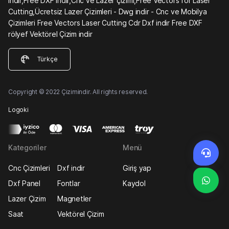
indir,Free DXF indir,Cnc ve Lazer çizimi,Free Vectors for Laser
Cutting,Ücretsiz Lazer Çizimleri - Dwg indir - Cnc ve Mobilya
Çizimleri Free Vectors Laser Cutting Cdr Dxf indir Free DXF
rölyef Vektörel Çizim indir
Türkçe
Copyright © 2022 Çizimindir. All rights reserved.
Logoki
Kategoriler
Menü
Cnc Çizimleri
Dxf indir
Giriş yap
Dxf Panel
Fontlar
Kaydol
Lazer Çizim
Magnetler
Saat
Vektörel Çizim