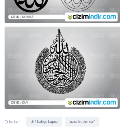
dxf bahçe kapısı
lazer kesim dxf
Etiketler