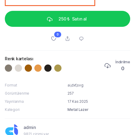
250 ₺
Satın al
0
Renk kartelası
İndirilme
0
Format
ai,dxf,svg
Görüntülenme
257
Yayınlanma
17 Kas 2025
Kategori
Metal Lazer
admin
9821 çizimi var