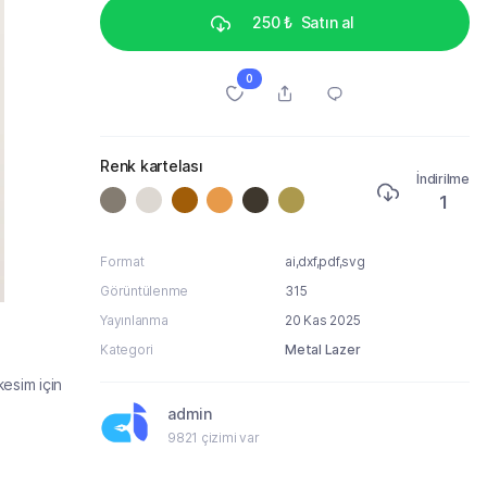
250 ₺
Satın al
0
Renk kartelası
İndirilme
1
Format
ai,dxf,pdf,svg
Görüntülenme
315
Yayınlanma
20 Kas 2025
Kategori
Metal Lazer
esim için
admin
9821 çizimi var