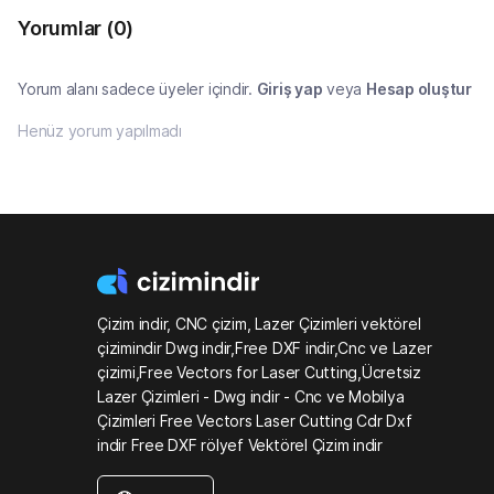
Yorumlar
(0)
Yorum alanı sadece üyeler içindir.
Giriş yap
veya
Hesap oluştur
Henüz yorum yapılmadı
Çizim indir, CNC çizim, Lazer Çizimleri vektörel
çizimindir Dwg indir,Free DXF indir,Cnc ve Lazer
çizimi,Free Vectors for Laser Cutting,Ücretsiz
Lazer Çizimleri - Dwg indir - Cnc ve Mobilya
Çizimleri Free Vectors Laser Cutting Cdr Dxf
indir Free DXF rölyef Vektörel Çizim indir