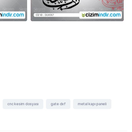
cnc kesim dosyası
gate dxf
metal kapı paneli