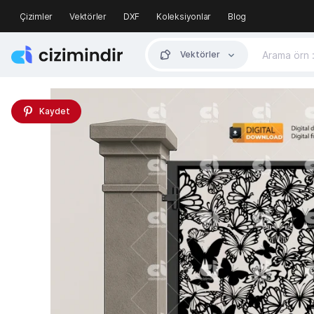
Çizimler
Vektörler
DXF
Koleksiyonlar
Blog
Vektörler
Kaydet