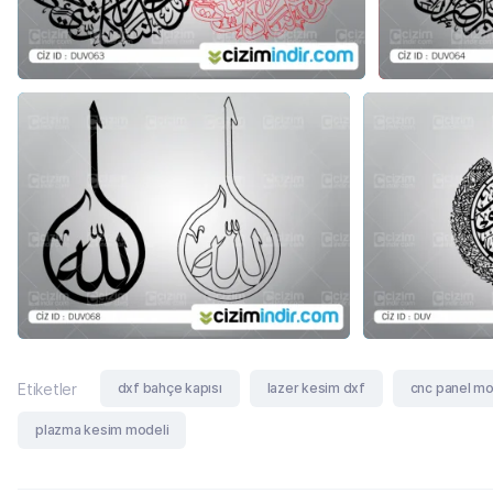
dxf bahçe kapısı
lazer kesim dxf
cnc panel mo
Etiketler
plazma kesim modeli