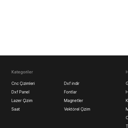
Kategoriler
H
Cnc Çizimleri
Dxf indir
G
Dxf Panel
Fontlar
H
Lazer Çizim
Magnetler
K
Saat
Vektörel Çizim
M
O
T