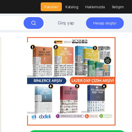
Paketler
Katalog
Hakkımızda
İletişim
Giriş yap
Hesap oluştur