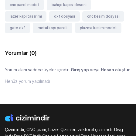
cnc panel modeli
bahçe kapısı deseni
lazer kapı tasarımı
dxf dosyası
cnc kesim dosyası
gate dxf
metal kapı paneli
plazma kesim modeli
Yorumlar
(0)
Yorum alanı sadece üyeler içindir.
Giriş yap
veya
Hesap oluştur
Henüz yorum yapılmadı
Çizim indir, CNC çizim, Lazer Çizimleri vektörel çizimindir Dwg