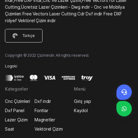
indir,Free DXF indir,Cnc ve Lazer çizimi,Free Vectors for Laser
Cutting,Ücretsiz Lazer Çizimleri - Dwg indir - Cnc ve Mobilya
Çizimleri Free Vectors Laser Cutting Cdr Dxf indir Free DXF
rölyef Vektörel Çizim indir
Türkçe
Copyright © 2022 Çizimindir. All rights reserved.
Logoki
Kategoriler
Menü
Cnc Çizimleri
Dxf indir
Giriş yap
Dxf Panel
Fontlar
Kaydol
Lazer Çizim
Magnetler
Saat
Vektörel Çizim