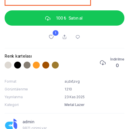
100 ₺
Satın al
1
Renk kartelası
İndirilme
0
Format
ai,dxf,svg
Görüntülenme
1210
Yayınlanma
23 Kas 2025
Kategori
Metal Lazer
admin
9821 çizimi var