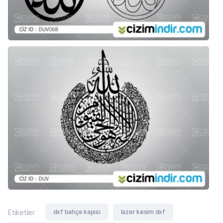
dxf bahçe kapısı
lazer kesim dxf
Etiketler