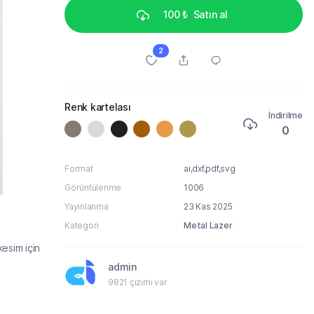
100 ₺
Satın al
2
Renk kartelası
İndirilme
0
Format
ai,dxf,pdf,svg
Görüntülenme
1006
Yayınlanma
23 Kas 2025
Kategori
Metal Lazer
esim için
admin
9821 çizimi var