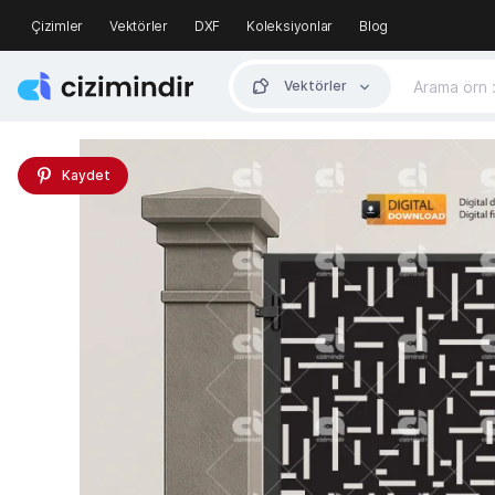
Çizimler
Vektörler
DXF
Koleksiyonlar
Blog
Vektörler
Kaydet