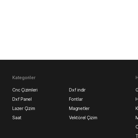
Kategoriler
H
Cnc Çizimleri
Dxf indir
G
Dxf Panel
Fontlar
H
Lazer Çizim
Magnetler
K
Saat
Vektörel Çizim
M
O
T