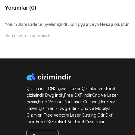
Yorumlar
(0)
Yorum alanı sadece üyeler içindir.
Giriş yap
veya
Hesap oluştur
Henüz yorum yapılmadı
Çizim indir, CNC çizim, Lazer Çizimleri vektörel
çizimindir Dwg indir,Free DXF indir,Cnc ve Lazer
çizimi,Free Vectors for Laser Cutting,Ücretsiz
Lazer Çizimleri - Dwg indir - Cnc ve Mobilya
Çizimleri Free Vectors Laser Cutting Cdr Dxf
indir Free DXF rölyef Vektörel Çizim indir