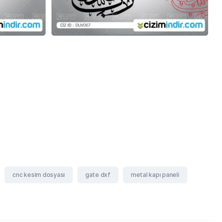
cnc kesim dosyası
gate dxf
metal kapı paneli