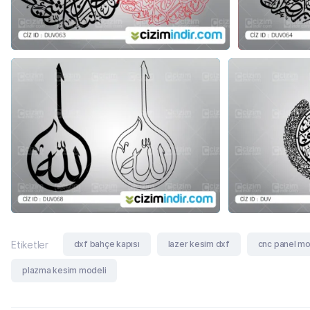
dxf bahçe kapısı
lazer kesim dxf
cnc panel mo
Etiketler
plazma kesim modeli