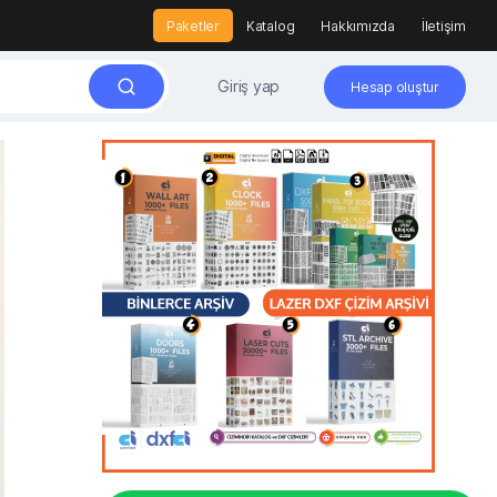
Paketler
Katalog
Hakkımızda
İletişim
Giriş yap
Hesap oluştur