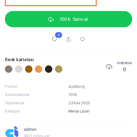
100 ₺
Satın al
2
Renk kartelası
İndirilme
0
Format
ai,dxf,svg
Görüntülenme
1019
Yayınlanma
23 Kas 2025
Kategori
Metal Lazer
admin
9821 çizimi var