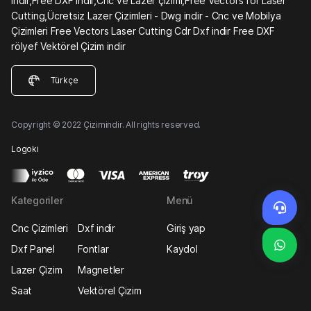
indir,Free DXF indir,Cnc ve Lazer çizimi,Free Vectors for Laser
Cutting,Ücretsiz Lazer Çizimleri - Dwg indir - Cnc ve Mobilya
Çizimleri Free Vectors Laser Cutting Cdr Dxf indir Free DXF
rölyef Vektörel Çizim indir
Türkçe
Copyright © 2022 Çizimindir. All rights reserved.
Logoki
Kategoriler
Menü
Cnc Çizimleri
Dxf indir
Giriş yap
Dxf Panel
Fontlar
Kaydol
Lazer Çizim
Magnetler
Saat
Vektörel Çizim