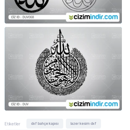
dxf bahçe kapısı
lazer kesim dxf
Etiketler