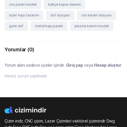
cnc panel modeli
bahçe kapısı deseni
lazer kapı tasarımı
dxf dosyası
cnc kesim dosyası
gate dxf
metal kapı paneli
plazma kesim modeli
Yorumlar
(0)
Yorum alanı sadece üyeler içindir.
Giriş yap
veya
Hesap oluştur
Henüz yorum yapılmadı
Çizim indir, CNC çizim, Lazer Çizimleri vektörel çizimindir Dwg