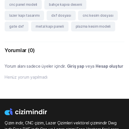
cnc panel modeli
bahçe kapısı deseni
lazer kapı tasarımı
dxf dosyası
cnc kesim dosyası
gate dxf
metal kapı paneli
plazma kesim modeli
Yorumlar
(0)
Yorum alanı sadece üyeler içindir.
Giriş yap
veya
Hesap oluştur
Henüz yorum yapılmadı
Çizim indir, CNC çizim, Lazer Çizimleri vektörel çizimindir Dwg