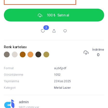
100 ₺
Satın al
2
Renk kartelası
İndirilme
0
Format
ai,dxf,pdf
Görüntülenme
1052
Yayınlanma
23 Kas 2025
Kategori
Metal Lazer
admin
9821 çizimi var