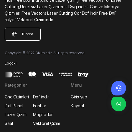
indir,Free DXF indir,Cnc ve Lazer çizimi,Free Vectors for Laser
Cutting,Ücretsiz Lazer Çizimleri - Dwg indir - Cnc ve Mobilya
Çizimleri Free Vectors Laser Cutting Cdr Dxf indir Free DXF
rölyef Vektörel Çizim indir
Türkçe
Copyright © 2022 Çizimindir. All rights reserved.
Logoki
Kategoriler
Menü
Cnc Çizimleri
Dxf indir
Giriş yap
Dxf Panel
Fontlar
Kaydol
Lazer Çizim
Magnetler
Saat
Vektörel Çizim