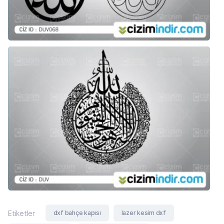
dxf bahçe kapısı
lazer kesim dxf
Etiketler