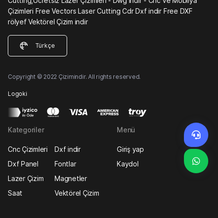
Cutting,Ücretsiz Lazer Çizimleri - Dwg indir - Cnc ve Mobilya
Çizimleri Free Vectors Laser Cutting Cdr Dxf indir Free DXF
rölyef Vektörel Çizim indir
Türkçe
Copyright © 2022 Çizimindir. All rights reserved.
Logoki
Kategoriler
Menü
Cnc Çizimleri
Dxf indir
Giriş yap
Dxf Panel
Fontlar
Kaydol
Lazer Çizim
Magnetler
Saat
Vektörel Çizim