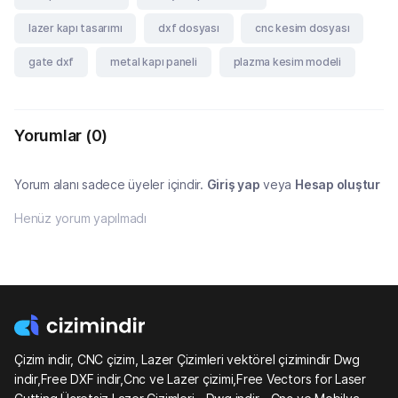
lazer kapı tasarımı
dxf dosyası
cnc kesim dosyası
gate dxf
metal kapı paneli
plazma kesim modeli
Yorumlar
(0)
Yorum alanı sadece üyeler içindir.
Giriş yap
veya
Hesap oluştur
Henüz yorum yapılmadı
Çizim indir, CNC çizim, Lazer Çizimleri vektörel çizimindir Dwg
indir,Free DXF indir,Cnc ve Lazer çizimi,Free Vectors for Laser