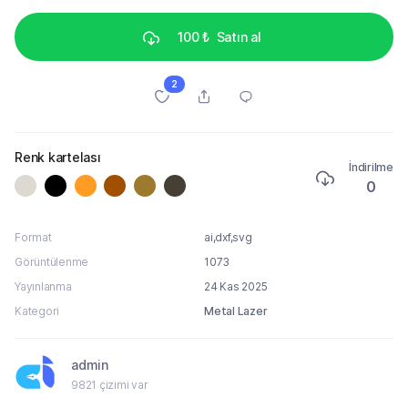
100 ₺
Satın al
2
Renk kartelası
İndirilme
0
Format
ai,dxf,svg
Görüntülenme
1073
Yayınlanma
24 Kas 2025
Kategori
Metal Lazer
admin
9821 çizimi var