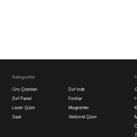
Kategoriler
H
Cnc Çizimleri
Dxf indir
G
Dxf Panel
Fontlar
H
Lazer Çizim
Magnetler
K
Saat
Vektörel Çizim
M
O
T