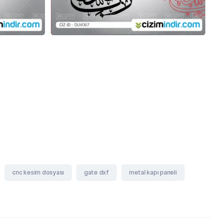
cnc kesim dosyası
gate dxf
metal kapı paneli