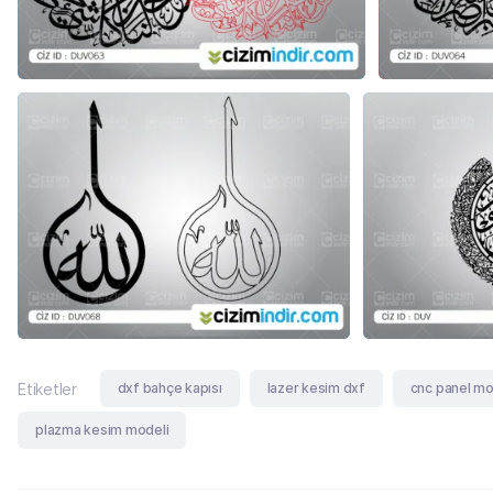
dxf bahçe kapısı
lazer kesim dxf
cnc panel mo
Etiketler
plazma kesim modeli