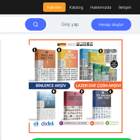
Paketler
Katalog
Hakkımızda
İletişim
Giriş yap
Hesap oluştur