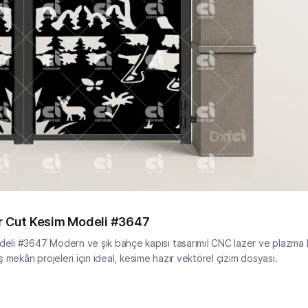
er Cut Kesim Modeli #3647
eli #3647 Modern ve şık bahçe kapısı tasarımı! CNC lazer ve plazma k
ş mekân projeleri için ideal, kesime hazır vektörel çizim dosyası.