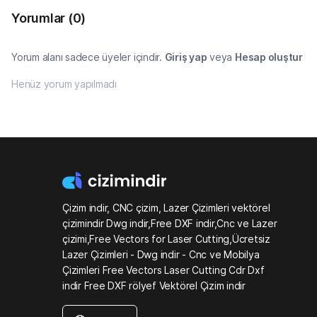
Yorumlar
(0)
Yorum alanı sadece üyeler içindir.
Giriş yap
veya
Hesap oluştur
Henüz yorum yapılmadı
Çizim indir, CNC çizim, Lazer Çizimleri vektörel
çizimindir Dwg indir,Free DXF indir,Cnc ve Lazer
çizimi,Free Vectors for Laser Cutting,Ücretsiz
Lazer Çizimleri - Dwg indir - Cnc ve Mobilya
Çizimleri Free Vectors Laser Cutting Cdr Dxf
indir Free DXF rölyef Vektörel Çizim indir