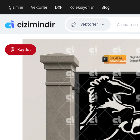
Çizimler
Vektörler
DXF
Koleksiyonlar
Blog
Vektörler
Kaydet