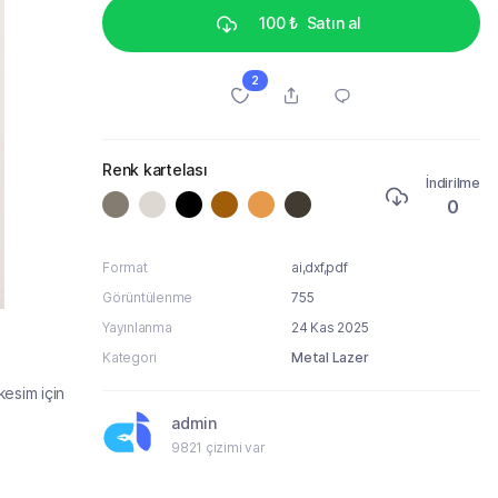
100 ₺
Satın al
2
Renk kartelası
İndirilme
0
Format
ai,dxf,pdf
Görüntülenme
755
Yayınlanma
24 Kas 2025
Kategori
Metal Lazer
esim için
admin
9821 çizimi var