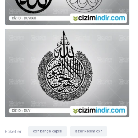
dxf bahçe kapısı
lazer kesim dxf
Etiketler