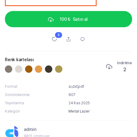
100 ₺
Satın al
3
Renk kartelası
İndirilme
2
Format
ai,dxf,pdf
Görüntülenme
807
Yayınlanma
24 Kas 2025
Kategori
Metal Lazer
admin
9821 çizimi var