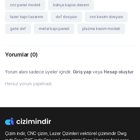
cnc panel modeli
bahçe kapısı deseni
lazer kapı tasarımı
dxf dosyası
cnc kesim dosyası
gate dxf
metal kapı paneli
plazma kesim modeli
Yorumlar
(0)
Yorum alanı sadece üyeler içindir.
Giriş yap
veya
Hesap oluştur
Henüz yorum yapılmadı
Çizim indir, CNC çizim, Lazer Çizimleri vektörel çizimindir Dwg