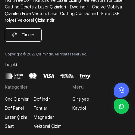
indir,Free DXF indir,Cnc ve Lazer çizimi,Free Vectors for Laser
Cutting,Ücretsiz Lazer Çizimleri - Dwg indir - Cnc ve Mobilya
Çizimleri Free Vectors Laser Cutting Cdr Dxf indir Free DXF
rölyef Vektörel Çizim indir
Türkçe
Copyright © 2022 Çizimindir. All rights reserved.
Logoki
Kategoriler
Menü
Cnc Çizimleri
Dxf indir
Giriş yap
Dxf Panel
Fontlar
Kaydol
Lazer Çizim
Magnetler
Saat
Vektörel Çizim