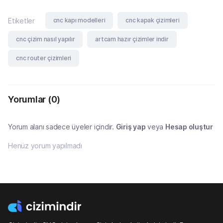
cnc kapı modelleri
cnc kapak çizimleri
Etiketler
cnc çizim nasıl yapılır
artcam hazır çizimler indir
cnc router çizimleri
Yorumlar
(0)
Yorum alanı sadece üyeler içindir.
Giriş yap
veya
Hesap oluştur
Henüz yorum yapılmadı