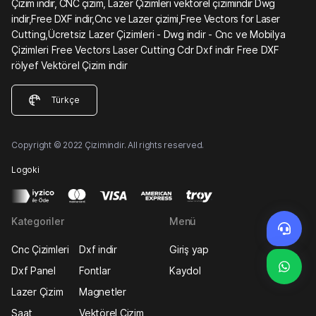
Çizim indir, CNC çizim, Lazer Çizimleri vektörel çizimindir Dwg
indir,Free DXF indir,Cnc ve Lazer çizimi,Free Vectors for Laser
Cutting,Ücretsiz Lazer Çizimleri - Dwg indir - Cnc ve Mobilya
Çizimleri Free Vectors Laser Cutting Cdr Dxf indir Free DXF
rölyef Vektörel Çizim indir
Türkçe
Copyright © 2022 Çizimindir. All rights reserved.
Logoki
Kategoriler
Menü
Cnc Çizimleri
Dxf indir
Giriş yap
Dxf Panel
Fontlar
Kaydol
Lazer Çizim
Magnetler
Saat
Vektörel Çizim