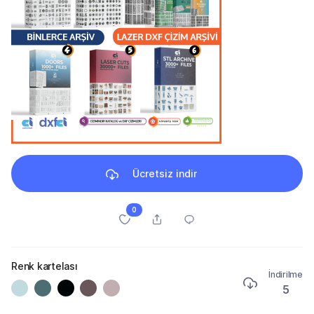
Ücretsiz indir
0
Renk kartelası
İndirilme
5