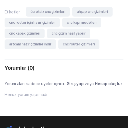
ücretsiz cnc çizimleri
ahşap cnc çizimleri
Etiketler
cnc router için hazır çizimler
cnc kapı modelleri
cnc kapak çizimleri
cnc çizim nasıl yapılır
artcam hazır çizimler indir
cnc router çizimleri
Yorumlar
(0)
Yorum alanı sadece üyeler içindir.
Giriş yap
veya
Hesap oluştur
Henüz yorum yapılmadı