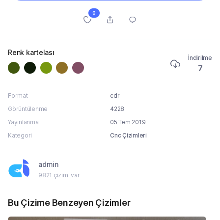
0
Renk kartelası
İndirilme
7
Format
cdr
Görüntülenme
4228
Yayınlanma
05 Tem 2019
Kategori
Cnc Çizimleri
admin
9821 çizimi var
Bu Çizime Benzeyen Çizimler