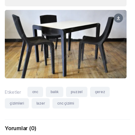
cnc
balık
puzzel
çerez
Etiketler
çizimleri
lazer
cnc çizimi
Yorumlar
(0)