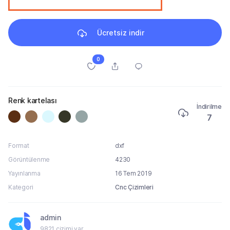
Ücretsiz indir
0
Renk kartelası
İndirilme
7
Format
dxf
Görüntülenme
4230
Yayınlanma
16 Tem 2019
Kategori
Cnc Çizimleri
admin
9821 çizimi var