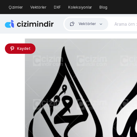
Çizimler
Vektörler
DXF
Koleksiyonlar
Blog
Vektörler
Kaydet