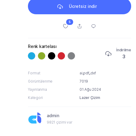
Ücretsiz indir
5
Renk kartelası
İndirilme
3
Format
ai,pdf,,dxf
Görüntülenme
7019
Yayınlanma
01 Ağu 2024
Kategori
Lazer Çizim
admin
9821 çizimi var