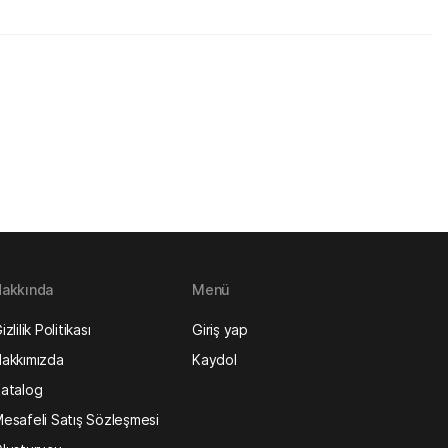
akkında
Menü
izlilik Politikası
Giriş yap
akkımızda
Kaydol
atalog
esafeli Satış Sözleşmesi