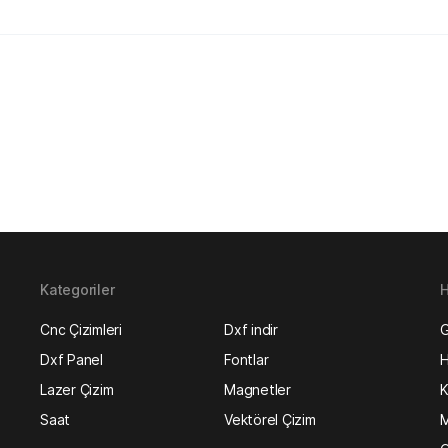
Kategoriler
H
Cnc Çizimleri
Dxf indir
G
Dxf Panel
Fontlar
H
Lazer Çizim
Magnetler
K
Saat
Vektörel Çizim
M