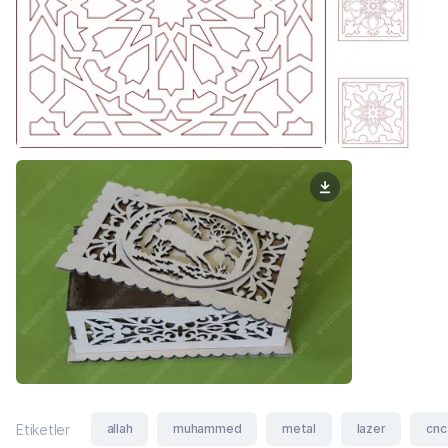
allah
muhammed
metal
lazer
cnc
Etiketler