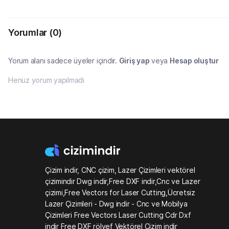
Yorumlar
(0)
Yorum alanı sadece üyeler içindir.
Giriş yap
veya
Hesap oluştur
Henüz yorum yapılmadı
Çizim indir, CNC çizim, Lazer Çizimleri vektörel
çizimindir Dwg indir,Free DXF indir,Cnc ve Lazer
çizimi,Free Vectors for Laser Cutting,Ücretsiz
Lazer Çizimleri - Dwg indir - Cnc ve Mobilya
Çizimleri Free Vectors Laser Cutting Cdr Dxf
indir Free DXF rölyef Vektörel Çizim indir