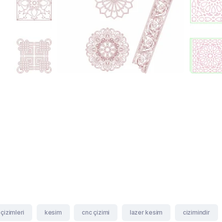
 çizimleri
kesim
cnc çizimi
lazer kesim
cizimindir