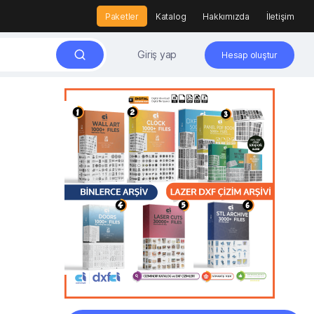
Paketler
Katalog
Hakkımızda
İletişim
Giriş yap
Hesap oluştur