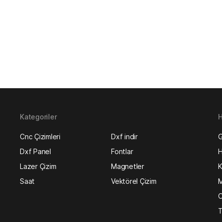
Kategoriler
H
Cnc Çizimleri
Dxf indir
G
Dxf Panel
Fontlar
H
Lazer Çizim
Magnetler
K
Saat
Vektörel Çizim
M
O
T