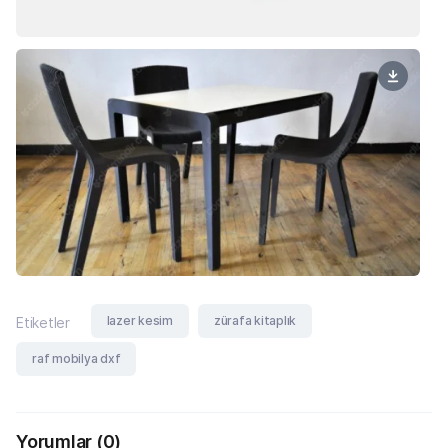
lazer kesim
zürafa kitaplık
Etiketler
raf mobilya dxf
Yorumlar
(0)