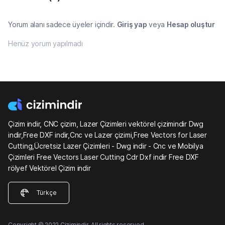
Yorum alanı sadece üyeler içindir.
Giriş yap
veya
Hesap oluştur
Henüz yorum yapılmadı
Çizim indir, CNC çizim, Lazer Çizimleri vektörel çizimindir Dwg
indir,Free DXF indir,Cnc ve Lazer çizimi,Free Vectors for Laser
Cutting,Ücretsiz Lazer Çizimleri - Dwg indir - Cnc ve Mobilya
Çizimleri Free Vectors Laser Cutting Cdr Dxf indir Free DXF
rölyef Vektörel Çizim indir
Türkçe
Copyright © 2022 Çizimindir. All rights reserved.