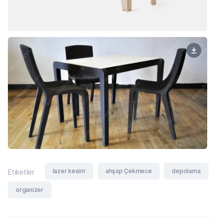
lazer kesim
ahşap Çekmece
depolama
Etiketler
organizer