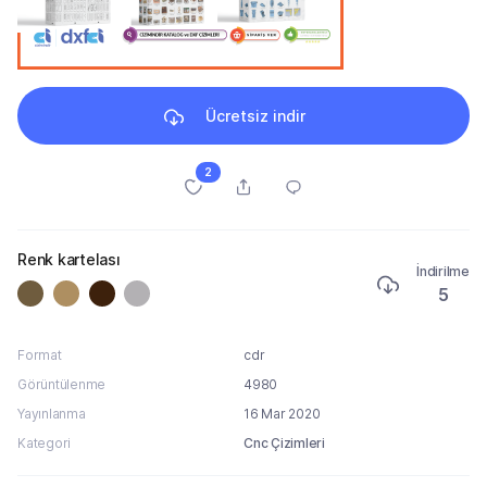
Ücretsiz indir
2
Renk kartelası
İndirilme
5
Format
cdr
Görüntülenme
4980
Yayınlanma
16 Mar 2020
Kategori
Cnc Çizimleri