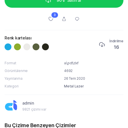
90 ₺
Satın al
3
Renk kartelası
İndirilme
16
Format
aİ,pdf,dxf
Görüntülenme
4692
Yayınlanma
26 Tem 2020
Kategori
Metal Lazer
admin
9821 çizimi var
Bu Çizime Benzeyen Çizimler