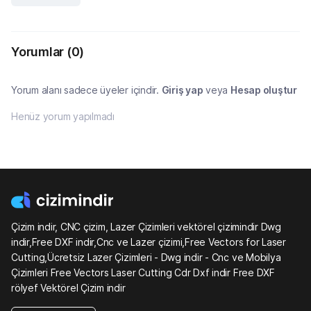
Yorumlar
(0)
Yorum alanı sadece üyeler içindir.
Giriş yap
veya
Hesap oluştur
Henüz yorum yapılmadı
Çizim indir, CNC çizim, Lazer Çizimleri vektörel çizimindir Dwg
indir,Free DXF indir,Cnc ve Lazer çizimi,Free Vectors for Laser
Cutting,Ücretsiz Lazer Çizimleri - Dwg indir - Cnc ve Mobilya
Çizimleri Free Vectors Laser Cutting Cdr Dxf indir Free DXF
rölyef Vektörel Çizim indir