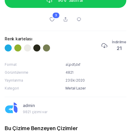
90 ₺
Satın al
3
Renk kartelası
İndirilme
21
Format
aİ,pdf,dxf
Görüntülenme
4821
Yayınlanma
23 Eki 2020
Kategori
Metal Lazer
admin
9821 çizimi var
Bu Çizime Benzeyen Çizimler